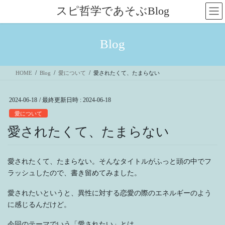
コ
ナ
スピ哲学であそぶBlog
ン
ビ
テ
ゲ
ン
ー
Blog
ツ
シ
へ
ョ
ス
ン
HOME
Blog
愛について
愛されたくて、たまらない
キ
に
ッ
移
プ
動
2024-06-18
/ 最終更新日時 :
2024-06-18
愛について
愛されたくて、たまらない
愛されたくて、たまらない。そんなタイトルがふっと頭の中でフ
ラッシュしたので、書き留めてみました。
愛されたいというと、異性に対する恋愛の際のエネルギーのよう
に感じるんだけど。
今回のテーマでいう「愛されたい」とは、