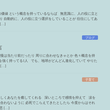
の価値 という概念を持っているならば 無意識に、人の役に立と
り 自動的に、人の役に立つ選択をしていることが 往往にしてあ
…]
ブログ
言
我慢は当たり前だったり 周りに合わせなきゃとか 色々概念を持
を強く持ってる1人 でも、地球がどんどん進化していて やりた
[…]
子育て
美しくあなたを癒してくれる 深いところで感情を抑えて 涙を
味合わないように 必死でこらえてきたとしたら 今度からはそれ
 […]