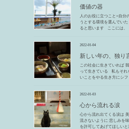
価値の器
人のお役に立つこと×自分
うとする環境を選んでいた
ると思います ここには、 [
2022-01-04
新しい年の、独り
この社会に生きていれば 
って生きている 私もそれ
いことをやる生き方にシフ 
2022-01-03
心から流れる涙
心から流れ出てくる涙は 
流さないように 悲しみを
を許可してあげてほしいと思