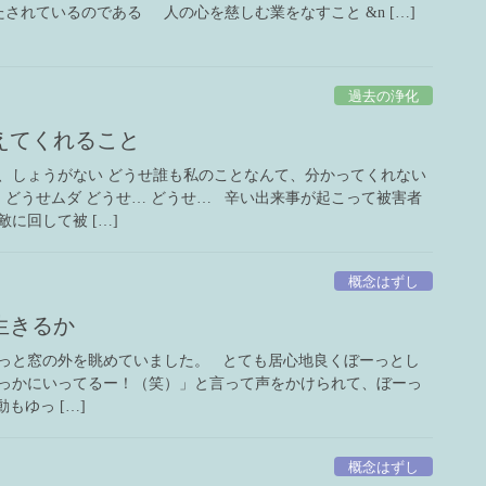
たされているのである 人の心を慈しむ業をなすこと &n […]
過去の浄化
えてくれること
、しょうがない どうせ誰も私のことなんて、分かってくれない
 どうせムダ どうせ… どうせ… 辛い出来事が起こって被害者
に回して被 […]
概念はずし
生きるか
っと窓の外を眺めていました。 とても居心地良くぼーっとし
っかにいってるー！（笑）」と言って声をかけられて、ぼーっ
もゆっ […]
概念はずし