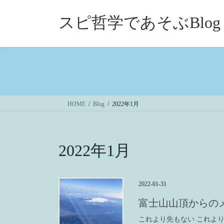
コ
ナ
ン
ビ
スピ哲学であそぶBlog
テ
ゲ
ン
ー
ツ
シ
へ
ョ
ス
ン
キ
に
ッ
移
HOME
Blog
2022年1月
プ
動
2022年1月
2022-01-31
富士山山頂からの
これより先もない これよ