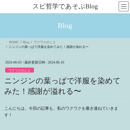
コ
ナ
スピ哲学であそぶBlog
ン
ビ
テ
ゲ
ン
ー
Blog
ツ
シ
へ
ョ
ス
ン
HOME
Blog
ワクワクのこと
キ
に
ニンジンの葉っぱで洋服を染めてみた！感謝が溢れる〜
ッ
移
プ
動
2024-06-03
/ 最終更新日時 :
2024-06-10
ワクワクのこと
ニンジンの葉っぱで洋服を染めて
みた！感謝が溢れる〜
こんにちは。今回の記事も、私のワクワクを書き連ねていきま
す！