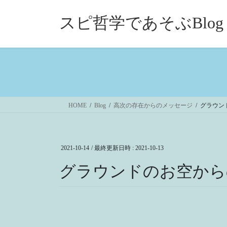
コ
ナ
ン
ビ
スピ哲学であそぶBlog
テ
ゲ
ン
ー
ツ
シ
へ
ョ
ス
ン
キ
に
ッ
移
HOME
Blog
高次の存在からのメッセージ
グラウン
プ
動
2021-10-14
/ 最終更新日時 :
2021-10-13
グラウンドのお空から