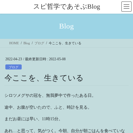
コ
ナ
スピ哲学であそぶBlog
ン
ビ
テ
ゲ
ン
ー
Blog
ツ
シ
へ
ョ
ス
ン
HOME
Blog
ブログ
今ここを、生きている
キ
に
ッ
移
プ
動
2022-04-23
/ 最終更新日時 :
2022-05-08
ブログ
今ここを、生きている
シロツメグサの冠を、無我夢中で作ったある日。
途中、お腹が空いたので、ふと、時計を見る。
まだお昼には早い、11時15分。
あれ…と思って、気がつく。今朝、自分が朝ごはんを食べていな