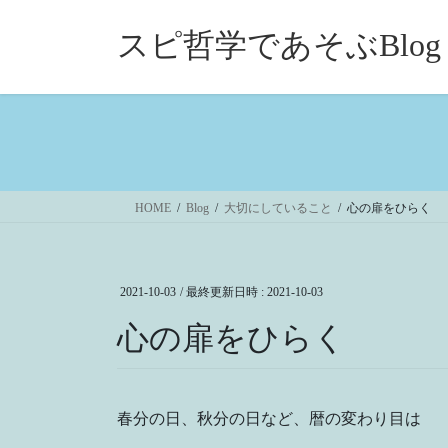
コ
ナ
ン
ビ
スピ哲学であそぶBlog
テ
ゲ
ン
ー
ツ
シ
へ
ョ
ス
ン
キ
に
ッ
移
HOME
Blog
大切にしていること
心の扉をひらく
プ
動
2021-10-03
/ 最終更新日時 :
2021-10-03
心の扉をひらく
春分の日、秋分の日など、暦の変わり目は