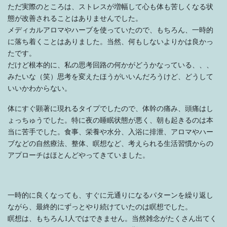
ただ実際のところは、ストレスが増幅して心も体も苦しくなる状
態が改善されることはありませんでした。
メディカルアロマやハーブを使っていたので、もちろん、一時的
に落ち着くことはありました。当然、何もしないよりかは良かっ
たです。
だけど根本的に、私の思考回路の何かがどうかなっている、、、
みたいな（笑）思考を変えたほうがいいんだろうけど、どうして
いいかわからない。
体にすぐ顕著に現れるタイプでしたので、体幹の痛み、頭痛はし
ょっちゅうでした。特に夜の睡眠状態が悪く、朝も起きるのは本
当に苦手でした。食事、栄養や水分、入浴に排泄、アロマやハー
ブなどの自然療法、整体、瞑想など、考えられる生活習慣からの
アプローチはほとんどやってきていました。
一時的に良くなっても、すぐに元通りになるパターンを繰り返し
ながら、最終的にずっとやり続けていたのは瞑想でした。
瞑想は、もちろん1人ではできません。当然雑念がたくさん出てく