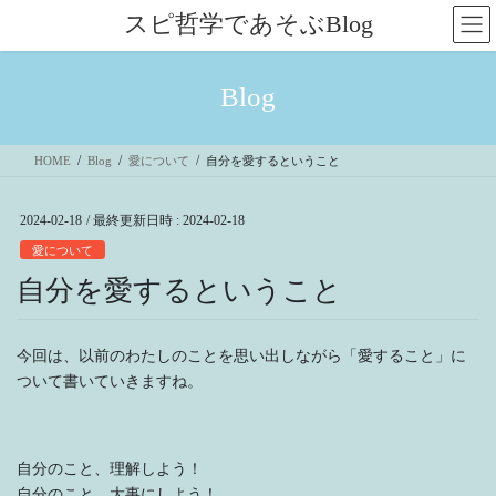
コ
ナ
スピ哲学であそぶBlog
ン
ビ
テ
ゲ
ン
ー
Blog
ツ
シ
へ
ョ
ス
ン
HOME
Blog
愛について
自分を愛するということ
キ
に
ッ
移
プ
動
2024-02-18
/ 最終更新日時 :
2024-02-18
愛について
自分を愛するということ
今回は、以前のわたしのことを思い出しながら「愛すること」に
ついて書いていきますね。
自分のこと、理解しよう！
自分のこと、大事にしよう！