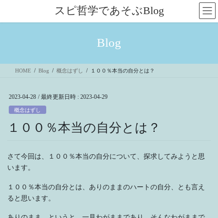
コ
ナ
スピ哲学であそぶBlog
ン
ビ
テ
ゲ
ン
ー
Blog
ツ
シ
へ
ョ
ス
ン
HOME
Blog
概念はずし
１００％本当の自分とは？
キ
に
ッ
移
プ
動
2023-04-28
/ 最終更新日時 :
2023-04-29
概念はずし
１００％本当の自分とは？
さて今回は、１００％本当の自分について、探求してみようと思
います。
１００％本当の自分とは、ありのままのハートの自分、とも言え
ると思います。
ありのまま、というと、一見わがままであり、そんなわがままで