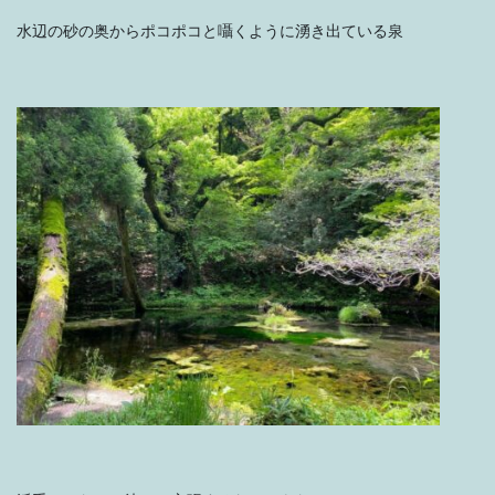
水辺の砂の奥からポコポコと囁くように湧き出ている泉