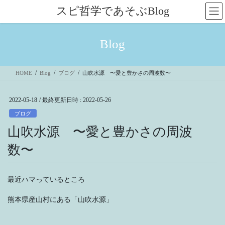
コ
ナ
スピ哲学であそぶBlog
ン
ビ
テ
ゲ
ン
ー
Blog
ツ
シ
へ
ョ
ス
ン
HOME
Blog
ブログ
山吹水源 〜愛と豊かさの周波数〜
キ
に
ッ
移
プ
動
2022-05-18
/ 最終更新日時 :
2022-05-26
ブログ
山吹水源 〜愛と豊かさの周波
数〜
最近ハマっているところ
熊本県産山村にある「山吹水源」