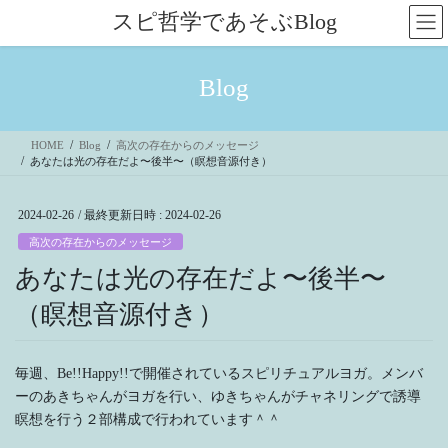
コ
ナ
スピ哲学であそぶBlog
ン
ビ
テ
ゲ
ン
ー
Blog
ツ
シ
へ
ョ
ス
ン
HOME
Blog
高次の存在からのメッセージ
キ
に
あなたは光の存在だよ〜後半〜（瞑想音源付き）
ッ
移
プ
動
2024-02-26
/ 最終更新日時 :
2024-02-26
高次の存在からのメッセージ
あなたは光の存在だよ〜後半〜
（瞑想音源付き）
毎週、Be!!Happy!!で開催されているスピリチュアルヨガ。メンバ
ーのあきちゃんがヨガを行い、ゆきちゃんがチャネリングで誘導
瞑想を行う２部構成で行われています＾＾