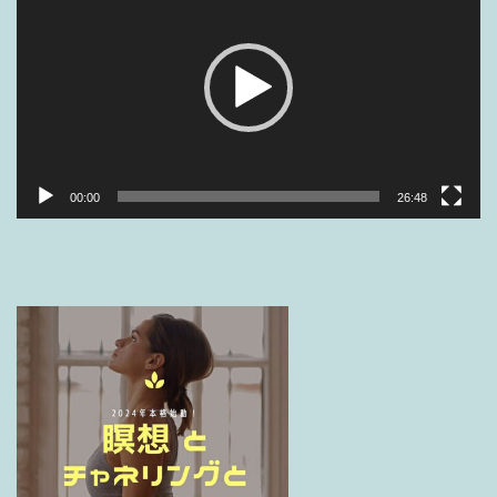
プ
レ
ー
ヤ
ー
00:00
26:48