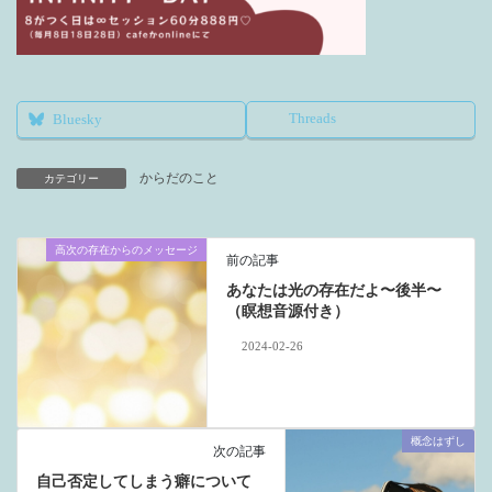
Threads
Bluesky
からだのこと
カテゴリー
高次の存在からのメッセージ
前の記事
あなたは光の存在だよ〜後半〜
（瞑想音源付き）
2024-02-26
概念はずし
次の記事
自己否定してしまう癖について