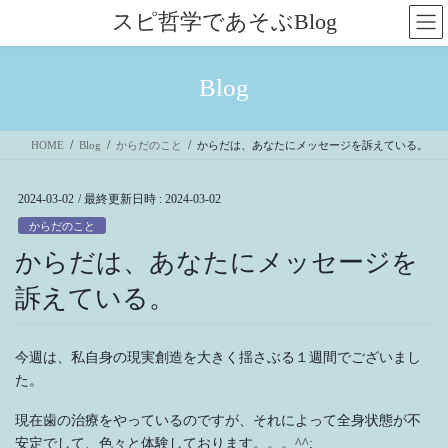
コ
ナ
スピ哲学であそぶBlog
ン
ビ
テ
ゲ
ン
ー
Blog
ツ
シ
へ
ョ
ス
ン
HOME
Blog
からだのこと
からだは、あなたにメッセージを訴えている。
キ
に
ッ
移
プ
動
2024-03-02
/ 最終更新日時 :
2024-03-02
からだのこと
からだは、あなたにメッセージを
訴えている。
今週は、私自身の現実創造を大きく揺さぶる１週間でございまし
た。
現在歯の治療をやっているのですが、それによって全身状態が不
安定でして、色々と体験しております。。。^^;