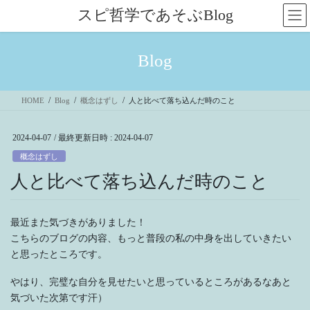
コ
ナ
スピ哲学であそぶBlog
ン
ビ
テ
ゲ
ン
ー
Blog
ツ
シ
へ
ョ
ス
ン
HOME
Blog
概念はずし
人と比べて落ち込んだ時のこと
キ
に
ッ
移
プ
動
2024-04-07
/ 最終更新日時 :
2024-04-07
概念はずし
人と比べて落ち込んだ時のこと
最近また気づきがありました！
こちらのブログの内容、もっと普段の私の中身を出していきたい
と思ったところです。
やはり、完璧な自分を見せたいと思っているところがあるなあと
気づいた次第です汗）