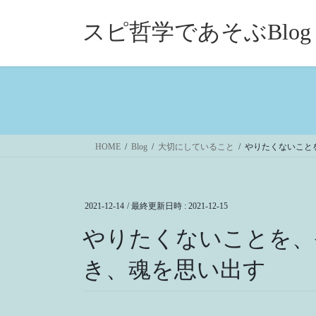
コ
ナ
ン
ビ
スピ哲学であそぶBlog
テ
ゲ
ン
ー
ツ
シ
へ
ョ
ス
ン
キ
に
ッ
移
HOME
Blog
大切にしていること
やりたくないこと
プ
動
2021-12-14
/ 最終更新日時 :
2021-12-15
やりたくないことを、
き、魂を思い出す