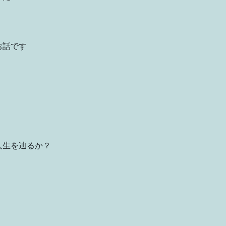
お話です
人生を辿るか？